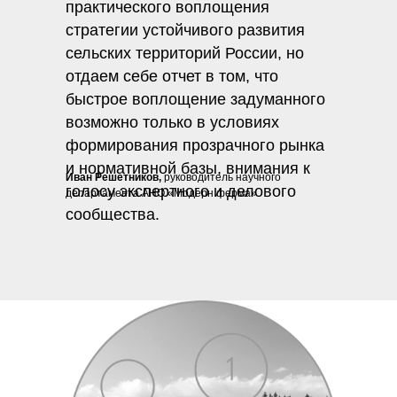
практического воплощения
стратегии устойчивого развития
сельских территорий России, но
отдаем себе отчет в том, что
быстрое воплощение задуманного
возможно только в условиях
формирования прозрачного рынка
и нормативной базы, внимания к
Иван Решетников,
руководитель научного
голосу экспертного и делового
департамента АНО «Модерн ферма»
сообщества.